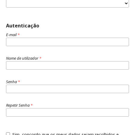
Autenticação
E-mail
*
Nome de utilizador
*
Senha
*
Repetir Senha
*
Sim, concordo que os meus dados sejam recolhidos e