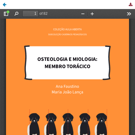
Osteologia e Miologia,membro torácico.pdf